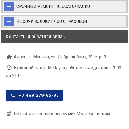
/
СРОЧНЫЙ
РЕМОНТ
ПО
ОСАГО
КАСКО
НЕ
ХОЧУ
ВОЛОКИТУ
СО
СТРАХОВОЙ
Контакты и обратная связь
Адрес: г. Москва, ул. Доб­ро­лю­бо­ва,
, стр. 3.
2Б
Кузов­ной центр М-Пау­эр рабо­та­ет еже­днев­но с 9.00
до 21.00.
+7 499 579-92-97
Не люби­те зво­нить пер­вы­ми? Мы перезвоним: