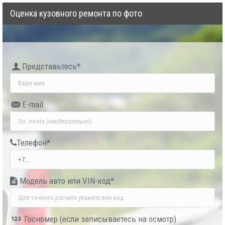
Оценка кузовного ремонта по фото
Пред­ставь­тесь*
E-mail
Теле­фон*
Модель авто или VIN-код*
Гос­но­мер (если запи­сы­ва­е­тесь на осмотр)