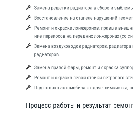
Заме­на решет­ки ради­а­то­ра в сбо­ре и эмблем
Вос­ста­нов­ле­ние на ста­пе­ле нару­ше­ний гео­ме
Ремонт и окрас­ка лон­же­ро­нов: пра­вые внеш­н
ние пере­ко­сов на перед­них лон­же­ро­нах (со сня
Заме­на воз­ду­хо­во­дов ради­а­то­ров, ради­а­то­ра 
радиаторов.
Заме­на пра­вой фары, ремонт и окрас­ка суп­пор
Ремонт и окрас­ка левой стой­ки вет­ро­во­го ст
Под­го­тов­ка авто­мо­би­ля к сда­че: хим­чист­ка,
Процесс работы и результат ремон