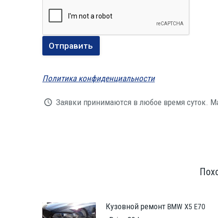
Поли­ти­ка конфиденциальности
Заяв­ки при­ни­ма­ют­ся в любое вре­мя суток. М
Пох
Кузовной ремонт
BMW
X5
E70