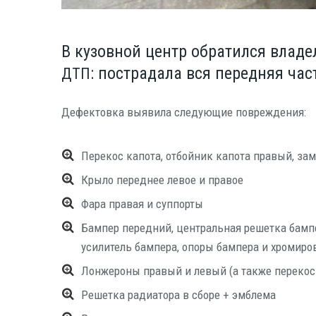
В кузовной центр обратился владе
: пострадала вся передняя час
ДТП
Дефек­тов­ка выяви­ла сле­ду­ю­щие повреждения:
Пере­кос капо­та, отбой­ник капо­та пра­вый, за
Кры­ло перед­нее левое и правое
Фара пра­вая и суппорты
Бам­пер перед­ний, цен­траль­ная решет­ка бам­пе­
уси­ли­тель бам­пе­ра, опо­ры бам­пе­ра и хро­ми­
Лон­же­ро­ны пра­вый и левый (а так­же пере­ко
Решет­ка ради­а­то­ра в сбо­ре + эмблема