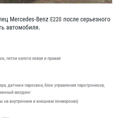
лец Mercedes-Benz
после серьезного
E220
ть автомобиля.
мок, пет­ли капо­та левая и правая
ра, дат­чи­ки пар­ков­ки, блок управ­ле­ния парк­тро­ни­ков,
ро­ван­ный молдинг
­сы на внут­рен­нем и внеш­нем лонжеронах)