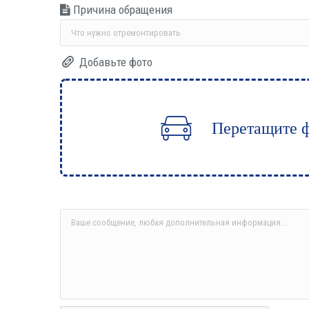
При­чи­на обращения
Добавь­те фото
Перетащите 