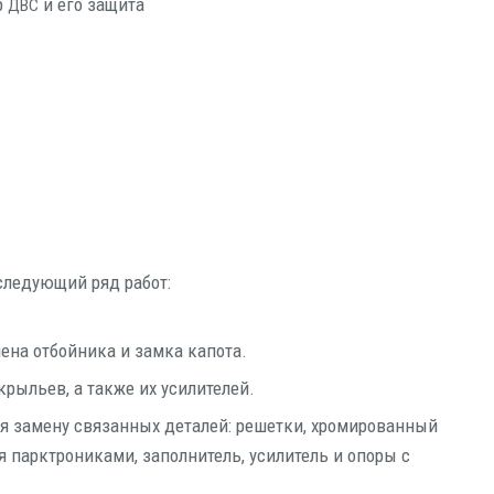
ор
и его защита
ДВС
сле­ду­ю­щий ряд работ:
ме­на отбой­ни­ка и зам­ка капота.
 кры­льев, а так­же их усилителей.
я заме­ну свя­зан­ных дета­лей: решет­ки, хро­ми­ро­ван­ный
 парк­тро­ни­ка­ми, запол­ни­тель, уси­ли­тель и опо­ры с