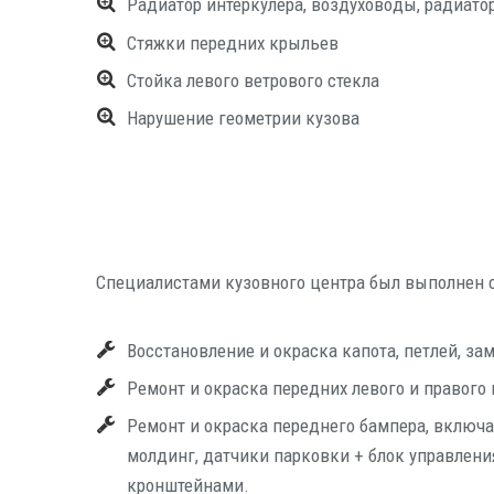
Ради­а­тор интер­ку­ле­ра, воз­ду­хо­во­ды, ради­а­т
Стяж­ки перед­них крыльев
Стой­ка лево­го вет­ро­во­го стекла
Нару­ше­ние гео­мет­рии кузова
Спе­ци­а­ли­ста­ми кузов­но­го цен­тра был выпол­нен 
Вос­ста­нов­ле­ние и окрас­ка капо­та, пет­лей, за
Ремонт и окрас­ка перед­них лево­го и пра­во­го
Ремонт и окрас­ка перед­не­го бам­пе­ра, вклю­ча
мол­динг, дат­чи­ки пар­ков­ки + блок управ­ле­ния
кронштейнами.