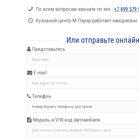
По всем вопро­сам зво­ни­те по тел.:
+7 499 579-
Кузов­ной центр М-Пау­эр рабо­та­ет еже­днев­но 
Или отправь­те онлайн
Представьтесь
E-mail
Телефон
Модель и VIN-код автомобиля