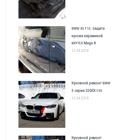
: защита
BMW
X5
F15
кузова керамикой
Mega 8
KRYTEX
12.04.2018
Кузовной ремонт
BMW
3 серии 320dX
F30
12.04.2018
Кузовной ремонт