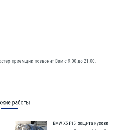
астер-при­ем­щик позво­нит Вам с 9.00 до 21.00.
ожие работы
: защита кузова
BMW
X5
F15