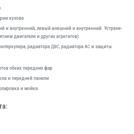
ы.
т­рии кузова.
ий и внут­рен­ний, левый внеш­ний и внут­рен­ний. Устра­не­
­ти­ем дви­га­те­ля и дру­гих агрегатов).
интер­ку­ле­ра, ради­а­то­ра
, ради­а­то­ра
и защи­ты
ДВС
АС
­тов обе­их перед­них фар.
ек­ла и перед­ней панели.
 поли­ров­ка и мойка.
та: